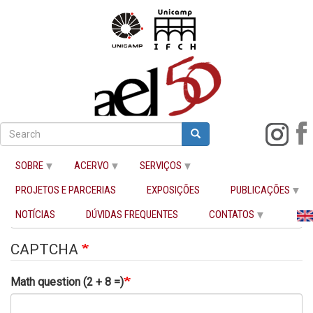
Pular
para
Search
Search
Nome de usuário
Buscar
o
conteúdo
SOBRE
ACERVO
SERVIÇOS
principal
PROJETOS E PARCERIAS
EXPOSIÇÕES
PUBLICAÇÕES
Senha
NOTÍCIAS
DÚVIDAS FREQUENTES
CONTATOS
CAPTCHA
Math question (2 + 8 =)