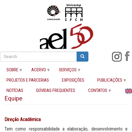
Pular
para
Search
Search
Buscar
o
conteúdo
SOBRE
ACERVO
SERVIÇOS
principal
PROJETOS E PARCERIAS
EXPOSIÇÕES
PUBLICAÇÕES
Início
Equipe
NOTÍCIAS
DÚVIDAS FREQUENTES
CONTATOS
Equipe
Direção Acadêmica
Tem como responsabilidade a elaboração, desenvolvimento e