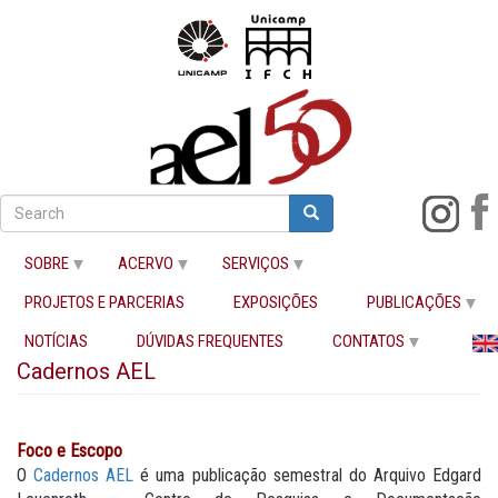
Pular
para
Search
Search
Buscar
o
conteúdo
SOBRE
ACERVO
SERVIÇOS
principal
PROJETOS E PARCERIAS
EXPOSIÇÕES
PUBLICAÇÕES
Início
Cadernos AEL
NOTÍCIAS
DÚVIDAS FREQUENTES
CONTATOS
Cadernos AEL
Foco e Escopo
O
Cadernos AEL
é uma publicação semestral do Arquivo Edgard