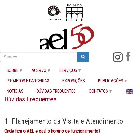
Pular
para
Search
Search
Buscar
o
conteúdo
SOBRE
ACERVO
SERVIÇOS
principal
PROJETOS E PARCERIAS
EXPOSIÇÕES
PUBLICAÇÕES
Início
Dúvidas Frequentes
NOTÍCIAS
DÚVIDAS FREQUENTES
CONTATOS
Dúvidas Frequentes
1. Planejamento da Visita e Atendimento
Onde fica o AEL e qual o horário de funcionamento?