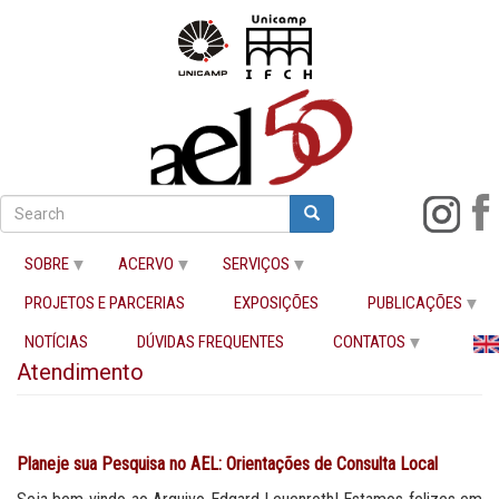
Pular
para
Search
Search
Buscar
o
conteúdo
SOBRE
ACERVO
SERVIÇOS
principal
PROJETOS E PARCERIAS
EXPOSIÇÕES
PUBLICAÇÕES
Início
Atendimento
NOTÍCIAS
DÚVIDAS FREQUENTES
CONTATOS
Atendimento
Planeje sua Pesquisa no AEL: Orientações de Consulta Local