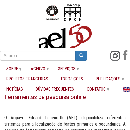
Pular
para
Search
Search
Buscar
o
conteúdo
SOBRE
ACERVO
SERVIÇOS
principal
PROJETOS E PARCERIAS
EXPOSIÇÕES
PUBLICAÇÕES
Início
Ferramentas de pesquisa online
NOTÍCIAS
DÚVIDAS FREQUENTES
CONTATOS
Ferramentas de pesquisa online
O Arquivo Edgard Leuenroth (AEL) disponibiliza diferentes
sistemas para a localização de fontes primárias e secundárias. A