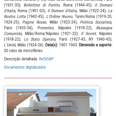
(1931-33);
Bollettino di Partito
, Roma (1944-45);
Il Domani
d'Italia
, Roma (1901-03);
Il Domani d'Italia
, Milão (1922-24);
La
Nostra Lotta
(1943-45);
L'Ordine Nuovo
, Turim/Roma (1919-20,
1924-25);
Pagine Rosse
, Milão (1923-24);
Politica Socialista
,
Paris (1933-34);
Prometeo
, Nápoles (1918-22);
Rassegna
Comunista
, Milão/Roma/Nápoles (1921-22);
Il Soviet
, Nápoles
(1918-22);
Lo Stato Operaio
, Paris (1927-43; NY 1940-43);
L'Unità,
Milão (1924-26).
Data(s):
1901-1943.
Dimensão e suporte:
20 rolos de microfilmes.
Descrição detalhada:
ReDiSAP
Documentos digitalizados