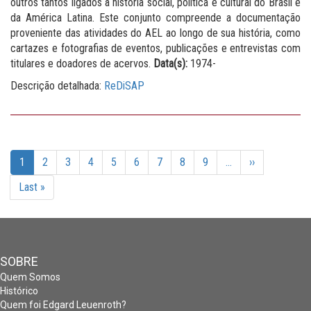
outros tantos ligados à história social, política e cultural do Brasil e
da América Latina. Este conjunto compreende a documentação
proveniente das atividades do AEL ao longo de sua história, como
cartazes e fotografias de eventos, publicações e entrevistas com
titulares e doadores de acervos.
Data(s):
1974-
Descrição detalhada:
ReDiSAP
Paginação
Página
1
Page
2
Page
3
Page
4
Page
5
Page
6
Page
7
Page
8
Page
9
…
Próxima
››
atual
página
Última
Last »
página
SOBRE
Quem Somos
Histórico
Quem foi Edgard Leuenroth?