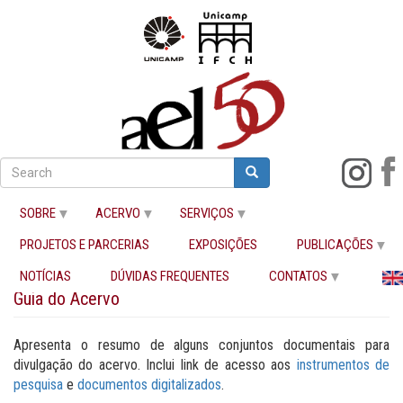
Pular
para
Search
Search
o
Buscar
conteúdo
SOBRE
ACERVO
SERVIÇOS
principal
PROJETOS E PARCERIAS
EXPOSIÇÕES
PUBLICAÇÕES
Início
Guia do Acervo
NOTÍCIAS
DÚVIDAS FREQUENTES
CONTATOS
Guia do Acervo
Apresenta o resumo de alguns conjuntos documentais para
divulgação do acervo. Inclui link de acesso aos
instrumentos de
pesquisa
e
documentos digitalizados
.