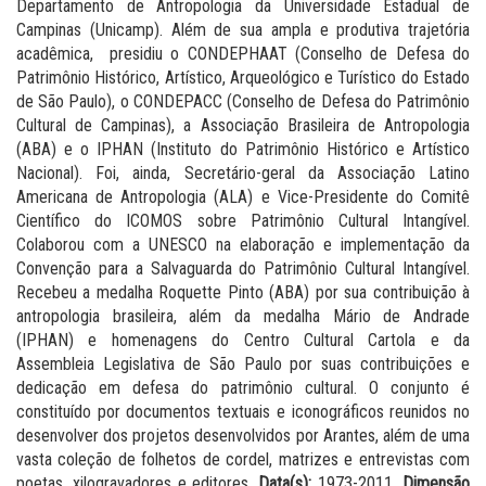
Departamento de Antropologia da Universidade Estadual de
Campinas (Unicamp). Além de sua ampla e produtiva trajetória
acadêmica, presidiu o CONDEPHAAT (Conselho de Defesa do
Patrimônio Histórico, Artístico, Arqueológico e Turístico do Estado
de São Paulo), o CONDEPACC (Conselho de Defesa do Patrimônio
Cultural de Campinas), a Associação Brasileira de Antropologia
(ABA) e o IPHAN (Instituto do Patrimônio Histórico e Artístico
Nacional). Foi, ainda, Secretário-geral da Associação Latino
Americana de Antropologia (ALA) e Vice-Presidente do Comitê
Científico do ICOMOS sobre Patrimônio Cultural Intangível.
Colaborou com a UNESCO na elaboração e implementação da
Convenção para a Salvaguarda do Patrimônio Cultural Intangível.
Recebeu a medalha Roquette Pinto (ABA) por sua contribuição à
antropologia brasileira, além da medalha Mário de Andrade
(IPHAN) e homenagens do Centro Cultural Cartola e da
Assembleia Legislativa de São Paulo por suas contribuições e
dedicação em defesa do patrimônio cultural. O conjunto é
constituído por documentos textuais e iconográficos reunidos no
desenvolver dos projetos desenvolvidos por Arantes, além de uma
vasta coleção de folhetos de cordel, matrizes e entrevistas com
poetas, xilogravadores e editores.
Data(s):
1973-2011.
Dimensão