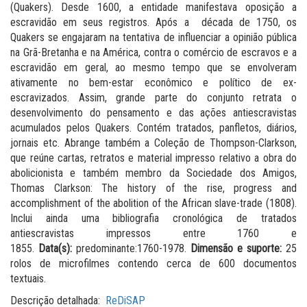
(Quakers). Desde 1600, a entidade manifestava oposição a
escravidão em seus registros. Após a década de 1750, os
Quakers se engajaram na tentativa de influenciar a opinião pública
na Grã-Bretanha e na América, contra o comércio de escravos e a
escravidão em geral, ao mesmo tempo que se envolveram
ativamente no bem-estar econômico e político de ex-
escravizados. Assim, grande parte do conjunto retrata o
desenvolvimento do pensamento e das ações antiescravistas
acumulados pelos Quakers. Contém tratados, panfletos, diários,
jornais etc. Abrange também a Coleção de Thompson-Clarkson,
que reúne cartas, retratos e material impresso relativo a obra do
abolicionista e também membro da Sociedade dos Amigos,
Thomas Clarkson: The history of the rise, progress and
accomplishment of the abolition of the African slave-trade (1808).
Inclui ainda uma bibliografia cronológica de tratados
antiescravistas impressos entre 1760 e
1855.
Data(s):
predominante:1760-1978.
Dimensão e suporte:
25
rolos de microfilmes contendo cerca de 600 documentos
textuais.
Descrição detalhada:
ReDiSAP