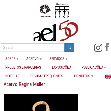
Pular
para
Search
Search
o
Buscar
conteúdo
SOBRE
ACERVO
SERVIÇOS
principal
PROJETOS E PARCERIAS
EXPOSIÇÕES
PUBLICAÇÕES
Início
NOTÍCIAS
DÚVIDAS FREQUENTES
CONTATOS
Acervo Regina Muller