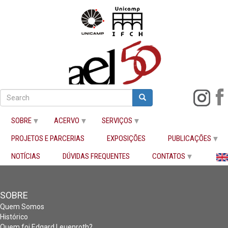
Pular
para
Search
Search
o
Buscar
conteúdo
SOBRE
ACERVO
SERVIÇOS
principal
PROJETOS E PARCERIAS
EXPOSIÇÕES
PUBLICAÇÕES
Início
NOTÍCIAS
DÚVIDAS FREQUENTES
CONTATOS
SOBRE
Quem Somos
Histórico
Quem foi Edgard Leuenroth?