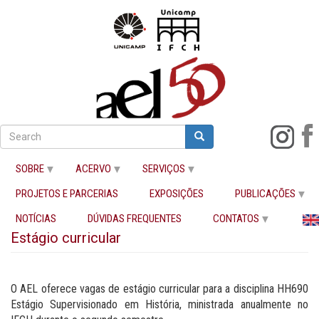
Pular
para
Search
Search
Buscar
o
conteúdo
SOBRE
ACERVO
SERVIÇOS
principal
PROJETOS E PARCERIAS
EXPOSIÇÕES
PUBLICAÇÕES
Início
Estágio curricular
NOTÍCIAS
DÚVIDAS FREQUENTES
CONTATOS
Estágio curricular
O AEL oferece vagas de estágio curricular para a disciplina HH690
Estágio Supervisionado em História, ministrada anualmente no