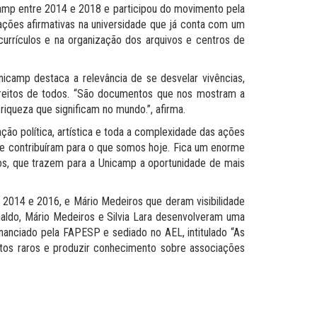
icamp entre 2014 e 2018 e participou do movimento pela
 ações afirmativas na universidade que já conta com um
 currículos e na organização dos arquivos e centros de
nicamp destaca a relevância de se desvelar vivências,
direitos de todos. “São documentos que nos mostram a
iqueza que significam no mundo.”, afirma.
ão política, artística e toda a complexidade das ações
 que contribuíram para o que somos hoje. Fica um enorme
s, que trazem para a Unicamp a oportunidade de mais
re 2014 e 2016, e Mário Medeiros que deram visibilidade
inaldo, Mário Medeiros e Silvia Lara desenvolveram uma
inanciado pela FAPESP e sediado no AEL, intitulado “As
tos raros e produzir conhecimento sobre associações