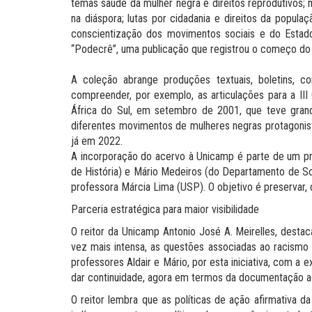
temas saúde da mulher negra e direitos reprodutivos;
na diáspora; lutas por cidadania e direitos da pop
conscientização dos movimentos sociais e do Esta
“Podecrê”, uma publicação que registrou o começo do m
A coleção abrange produções textuais, boletins, c
compreender, por exemplo, as articulações para a III
África do Sul, em setembro de 2001, que teve gran
diferentes movimentos de mulheres negras protagonistas
já em 2022.
A incorporação do acervo à Unicamp é parte de um p
de História) e Mário Medeiros (do Departamento de So
professora Márcia Lima (USP). O objetivo é preservar, d
Parceria estratégica para maior visibilidade
O reitor da Unicamp Antonio José A. Meirelles, destac
vez mais intensa, as questões associadas ao racismo 
professores Aldair e Mário, por esta iniciativa, com a
dar continuidade, agora em termos da documentação ac
O reitor lembra que as políticas de ação afirmativa 