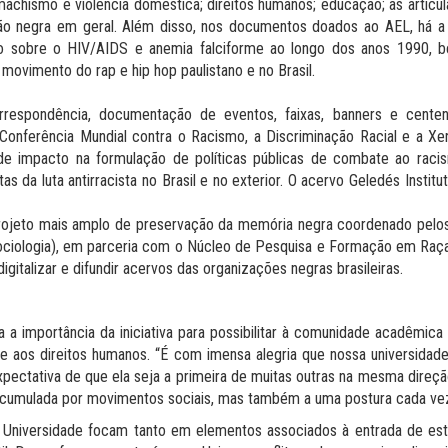
 machismo e violência doméstica; direitos humanos; educação; as artic
ulação negra em geral. Além disso, nos documentos doados ao AEL, há
do sobre o HIV/AIDS e anemia falciforme ao longo dos anos 1990, 
ovimento do rap e hip hop paulistano e no Brasil.
orrespondência, documentação de eventos, faixas, banners e cente
 Conferência Mundial contra o Racismo, a Discriminação Racial e a Xen
de impacto na formulação de políticas públicas de combate ao raci
 da luta antirracista no Brasil e no exterior. O acervo Geledés Instit
rojeto mais amplo de preservação da memória negra coordenado pelos 
ciologia), em parceria com o Núcleo de Pesquisa e Formação em Raça,
igitalizar e difundir acervos das organizações negras brasileiras.
a a importância da iniciativa para possibilitar à comunidade acadêmi
e aos direitos humanos. “É com imensa alegria que nossa universidad
 expectativa de que ela seja a primeira de muitas outras na mesma dire
umulada por movimentos sociais, mas também a uma postura cada vez m
da Universidade focam tanto em elementos associados à entrada de es