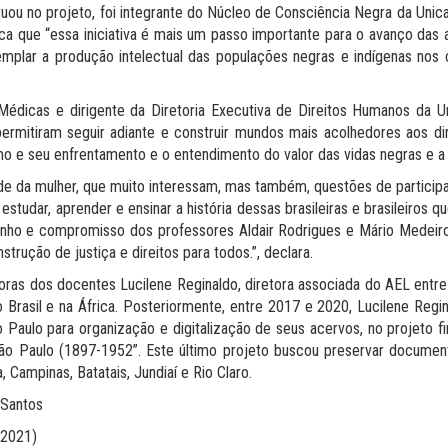
atuou no projeto, foi integrante do Núcleo de Consciência Negra da Un
ica que “essa iniciativa é mais um passo importante para o avanço das
templar a produção intelectual das populações negras e indígenas nos
 Médicas e dirigente da Diretoria Executiva de Direitos Humanos da U
 permitiram seguir adiante e construir mundos mais acolhedores aos 
o e seu enfrentamento e o entendimento do valor das vidas negras e a r
de da mulher, que muito interessam, mas também, questões de participaç
tudar, aprender e ensinar a história dessas brasileiras e brasileiros
ho e compromisso dos professores Aldair Rodrigues e Mário Medeiro
trução de justiça e direitos para todos.”, declara.
ursoras dos docentes Lucilene Reginaldo, diretora associada do AEL ent
o Brasil e na África. Posteriormente, entre 2017 e 2020, Lucilene Reg
Paulo para organização e digitalização de seus acervos, no projeto f
São Paulo (1897-1952”. Este último projeto buscou preservar documen
 Campinas, Batatais, Jundiaí e Rio Claro.
. Santos
2021)