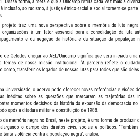
l. Dessa forma, a meta é que a Unicamp reflita cada vez mais a divers
 inclusão, ao racismo, à justiça étnico-racial e social tornem-se pa
u.
projeto traz uma nova perspectiva sobre a memória da luta negra no
s organizações é um fator essencial para a consolidação da luta a
apagamento e da negação da história e da situação da população n
vo de Geledés chegar ao AEL/Unicamp significa que será iniciada uma n
 temas de nossa missão institucional. “A parceria reflete o cuid
como, transferir os legados de nossas lutas para todes que são delas 
na Universidade, o acervo pode oferecer novas referências e visões d
as inéditas sobre as questões que marcaram as trajetórias das in
contar momentos decisivos da história da expansão da democracia no B
do após a ditadura militar e constituição de 1988.
 da memória negra no Brasil, neste projeto, é uma forma de produzir c
e alargando o campo dos direitos civis, sociais e políticos. “Tamb
 tanta violência contra a população negra”, analisa.