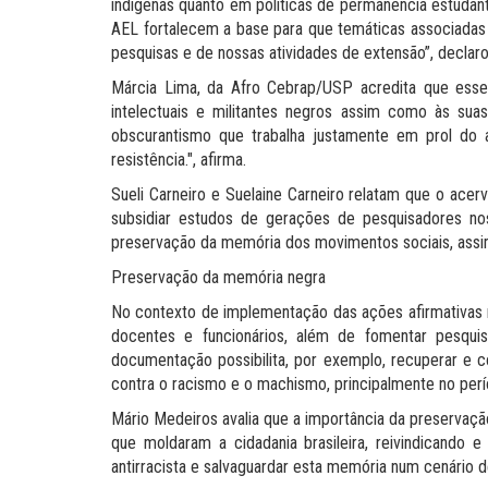
indígenas quanto em políticas de permanência estudanti
AEL fortalecem a base para que temáticas associadas à
pesquisas e de nossas atividades de extensão”, declaro
Márcia Lima, da Afro Cebrap/USP acredita que esse 
intelectuais e militantes negros assim como às sua
obscurantismo que trabalha justamente em prol do 
resistência.", afirma.
Sueli Carneiro e Suelaine Carneiro relatam que o acer
subsidiar estudos de gerações de pesquisadores nos
preservação da memória dos movimentos sociais, assim 
Preservação da memória negra
No contexto de implementação das ações afirmativas 
docentes e funcionários, além de fomentar pesquis
documentação possibilita, por exemplo, recuperar e 
contra o racismo e o machismo, principalmente no perío
Mário Medeiros avalia que a importância da preservação
que moldaram a cidadania brasileira, reivindicando 
antirracista e salvaguardar esta memória num cenário de