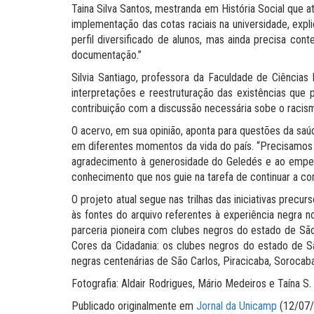
Taina Silva Santos, mestranda em História Social que 
implementação das cotas raciais na universidade, expl
perfil diversificado de alunos, mas ainda precisa con
documentação.”
Silvia Santiago, professora da Faculdade de Ciências
interpretações e reestruturação das existências que
contribuição com a discussão necessária sobe o racism
O acervo, em sua opinião, aponta para questões da saú
em diferentes momentos da vida do país. “Precisamos es
agradecimento à generosidade do Geledés e ao empen
conhecimento que nos guie na tarefa de continuar a cons
O projeto atual segue nas trilhas das iniciativas prec
às fontes do arquivo referentes à experiência negra n
parceria pioneira com clubes negros do estado de São 
Cores da Cidadania: os clubes negros do estado de 
negras centenárias de São Carlos, Piracicaba, Sorocaba,
Fotografia: Aldair Rodrigues, Mário Medeiros e Taína S
Publicado originalmente em
Jornal da Unicamp
(12/07/