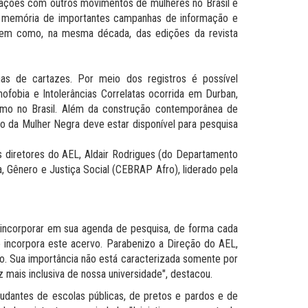
ulações com outros movimentos de mulheres no Brasil e
 a memória de importantes campanhas de informação e
bem como, na mesma década, das edições da revista
nas de cartazes. Por meio dos registros é possível
ofobia e Intolerâncias Correlatas ocorrida em Durban,
smo no Brasil. Além da construção contemporânea de
uto da Mulher Negra deve estar disponível para pesquisa
diretores do AEL, Aldair Rodrigues (do Departamento
 Gênero e Justiça Social (CEBRAP Afro), liderado pela
ca incorporar em sua agenda de pesquisa, de forma cada
e incorpora este acervo. Parabenizo a Direção do AEL,
ção. Sua importância não está caracterizada somente por
ais inclusiva de nossa universidade", destacou.
tudantes de escolas públicas, de pretos e pardos e de