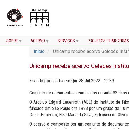
SOBRE
ACERVO
SERVIÇOS
PROJETOS E PARCERIAS
Pular
Início
Unicamp recebe acervo Geledés Insti
para
o
conteúdo
Unicamp recebe acervo Geledés Instit
principal
Enviado por
sandra
em
Qui, 28 Jul 2022 - 12:39
Conjunto de documentos acumulados durante 33 anos reg
O Arquivo Edgard Leuenroth (AEL) do Instituto de Fil
fundado em São Paulo em 1988 por um grupo de 10 mulhe
Deise Benedito, Elza Maria da Silva, Eufrosina de Olive
O acervo é composto por um conjunto de documentos a