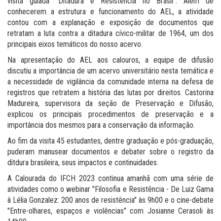
visita guiada “Ditadura e Resistência no Brasil”. Além de
conhecerem a estrutura e funcionamento do AEL, a atividade
contou com a explanação e exposição de documentos que
retratam a luta contra a ditadura cívico-militar de 1964, um dos
principais eixos temáticos do nosso acervo.
Na apresentação do AEL aos calouros, a equipe de difusão
discutiu a importância de um acervo universitário nesta temática e
a necessidade de vigilância da comunidade interna na defesa de
registros que retratem a história das lutas por direitos. Castorina
Madureira, supervisora da seção de Preservação e Difusão,
explicou os principais procedimentos de preservação e a
importância dos mesmos para a conservação da informação.
Ao fim da visita 45 estudantes, dentre graduação e pós-graduação,
puderam manusear documentos e debater sobre o registro da
ditdura brasileira, seus impactos e continuidades.
A Calourada do IFCH 2023 continua amanhã com uma série de
atividades como o webinar "Filosofia e Resistência - De Luiz Gama
à Lélia Gonzalez: 200 anos de resistência" às 9h00 e o cine-debate
"Entre-olhares, espaços e violências" com Josianne Cerasoli às