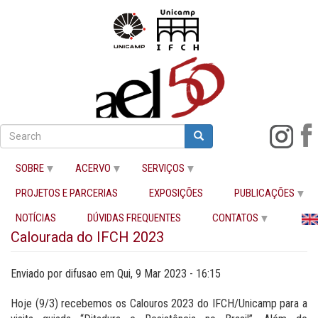
Pular
para
Search
Search
Buscar
o
conteúdo
SOBRE
ACERVO
SERVIÇOS
principal
PROJETOS E PARCERIAS
EXPOSIÇÕES
PUBLICAÇÕES
Início
Calourada do IFCH 2023
NOTÍCIAS
DÚVIDAS FREQUENTES
CONTATOS
Calourada do IFCH 2023
Enviado por
difusao
em
Qui, 9 Mar 2023 - 16:15
Hoje (9/3) recebemos os Calouros 2023 do IFCH/Unicamp para a