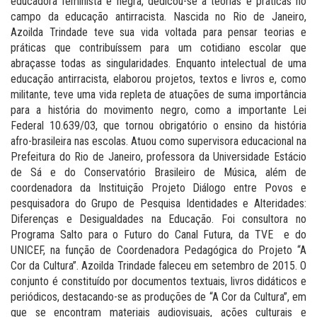
educadora feminista e negra, dedicou-se a teorias e práticas no
campo da educação antirracista. Nascida no Rio de Janeiro,
Azoilda Trindade teve sua vida voltada para pensar teorias e
práticas que contribuíssem para um cotidiano escolar que
abraçasse todas as singularidades. Enquanto intelectual de uma
educação antirracista, elaborou projetos, textos e livros e, como
militante, teve uma vida repleta de atuações de suma importância
para a história do movimento negro, como a importante Lei
Federal 10.639/03, que tornou obrigatório o ensino da história
afro-brasileira nas escolas. Atuou como supervisora educacional na
Prefeitura do Rio de Janeiro, professora da Universidade Estácio
de Sá e do Conservatório Brasileiro de Música, além de
coordenadora da Instituição Projeto Diálogo entre Povos e
pesquisadora do Grupo de Pesquisa Identidades e Alteridades:
Diferenças e Desigualdades na Educação. Foi consultora no
Programa Salto para o Futuro do Canal Futura, da TVE e do
UNICEF, na função de Coordenadora Pedagógica do Projeto “A
Cor da Cultura”. Azoilda Trindade faleceu em setembro de 2015. O
conjunto é constituído por documentos textuais, livros didáticos e
periódicos, destacando-se as produções de “A Cor da Cultura”, em
que se encontram materiais audiovisuais, ações culturais e