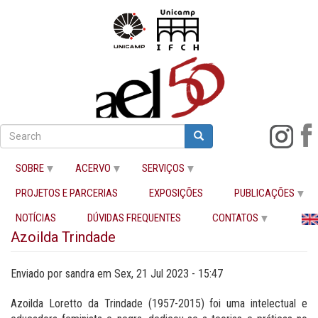
Pular
para
Search
Search
Buscar
o
conteúdo
SOBRE
ACERVO
SERVIÇOS
principal
PROJETOS E PARCERIAS
EXPOSIÇÕES
PUBLICAÇÕES
Início
Azoilda Trindade
NOTÍCIAS
DÚVIDAS FREQUENTES
CONTATOS
Azoilda Trindade
Enviado por
sandra
em
Sex, 21 Jul 2023 - 15:47
Azoilda Loretto da Trindade (1957-2015) foi uma intelectual e