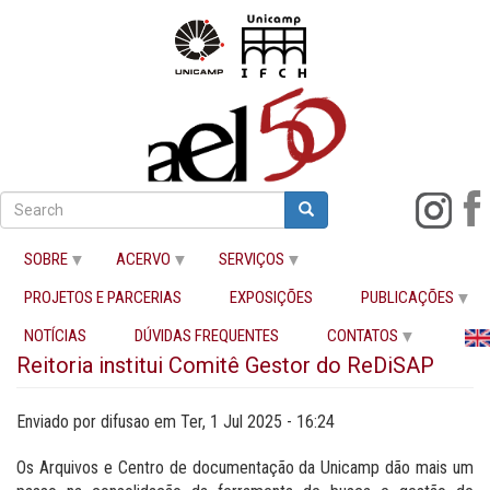
Pular
para
Search
Search
Buscar
o
conteúdo
SOBRE
ACERVO
SERVIÇOS
principal
PROJETOS E PARCERIAS
EXPOSIÇÕES
PUBLICAÇÕES
Início
Reitoria institui Comitê Gestor do ReDiSAP
NOTÍCIAS
DÚVIDAS FREQUENTES
CONTATOS
Reitoria institui Comitê Gestor do ReDiSAP
Enviado por
difusao
em
Ter, 1 Jul 2025 - 16:24
Os Arquivos e Centro de documentação da Unicamp dão mais um