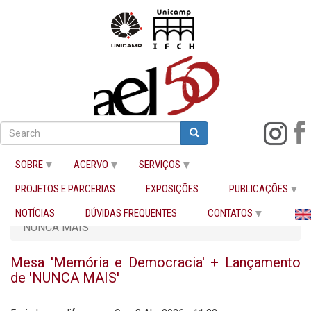
Pular
para
Search
Search
Buscar
o
conteúdo
SOBRE
ACERVO
SERVIÇOS
principal
PROJETOS E PARCERIAS
EXPOSIÇÕES
PUBLICAÇÕES
Início
Mesa 'Memória e Democracia' + Lançamento de
NOTÍCIAS
DÚVIDAS FREQUENTES
CONTATOS
'NUNCA MAIS'
Mesa 'Memória e Democracia' + Lançamento
de 'NUNCA MAIS'