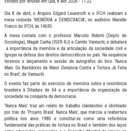
Enviado por
difusao
em
Qua, 8 Abr 2026 - 11:22
Dia 8 de abril, o Arquivo Edgard Leuenroth e o IFCH realizam a
mesa redonda ‘MEMÓRIA e DEMOCRACIA’, no auditório Marielle
Franco do IFCH, às 14h30.
A mesa contatá com o professor Marcelo Ridenti (Depto de
Sociologia), Magali Cunha (ISER-RJ) e Camilo Vannuchi, e debaterá
a importância da memória e da articulação da sociedade civil e
Igrejas na defesa dos direitos democráticos no país. Na sequência
teremos o lançamento e sessão de autográfos do livro ‘Nunca
Mais: Os Bastidores da Maior Denúncia Contra a Tortura Já Feita
no Brasl’, de Vannuchi.
O evento faz parte do exercício de memória sobre a resistência
brasileira à Ditadura de 64 e a importância da organização da
sociedade na conquista da democracia.
‘Nunca Mais’ traz um relato do trabalho clandestino e obstinado
por trás do ‘Projeto Brasil: Nunca Mais’, que marcou a reabertura
política nos anos 1980 e constitui-se como uma referência
fundamental das práticas de tortura no Brasil e também dos laços