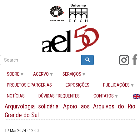
Pular
para
Search
Search
o
Buscar
conteúdo
SOBRE
ACERVO
SERVIÇOS
principal
PROJETOS E PARCERIAS
EXPOSIÇÕES
PUBLICAÇÕES
Início
NOTÍCIAS
DÚVIDAS FREQUENTES
CONTATOS
Arquivologia solidária: Apoio aos Arquivos do Rio
Grande do Sul
17 Mai 2024 - 12:00