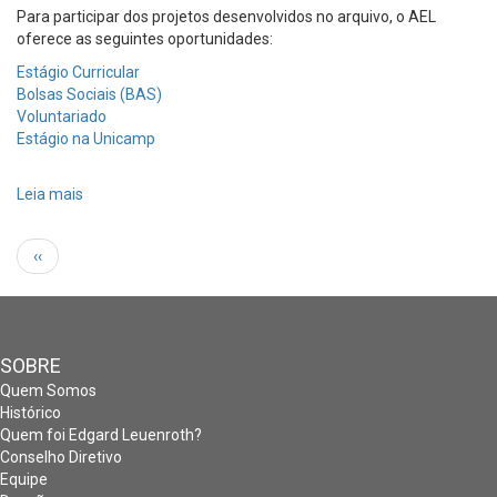
Para participar dos projetos desenvolvidos no arquivo, o AEL
oferece as seguintes oportunidades:
Estágio Curricular
Bolsas Sociais (BAS)
Voluntariado
Estágio na Unicamp
Leia mais
sobre
Estágio
e
Paginação
Página
‹‹
Bolsas
anterior
no
AEL
SOBRE
Quem Somos
Histórico
Quem foi Edgard Leuenroth?
Conselho Diretivo
Equipe