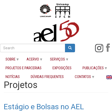
Pular
para
Search
Search
o
Buscar
conteúdo
SOBRE
ACERVO
SERVIÇOS
principal
PROJETOS E PARCERIAS
EXPOSIÇÕES
PUBLICAÇÕES
Início
Projetos
NOTÍCIAS
DÚVIDAS FREQUENTES
CONTATOS
Projetos
Estágio e Bolsas no AEL