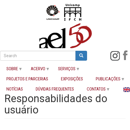
Pular
para
Search
Search
o
Buscar
conteúdo
SOBRE
ACERVO
SERVIÇOS
principal
PROJETOS E PARCERIAS
EXPOSIÇÕES
PUBLICAÇÕES
Início
Responsabilidades do usuário
NOTÍCIAS
DÚVIDAS FREQUENTES
CONTATOS
Responsabilidades do
usuário