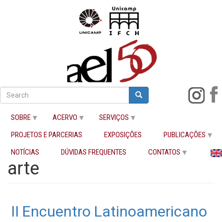
Pular
para
Search
Search
o
Buscar
conteúdo
SOBRE
ACERVO
SERVIÇOS
principal
PROJETOS E PARCERIAS
EXPOSIÇÕES
PUBLICAÇÕES
Início
arte
NOTÍCIAS
DÚVIDAS FREQUENTES
CONTATOS
arte
II Encuentro Latinoamericano