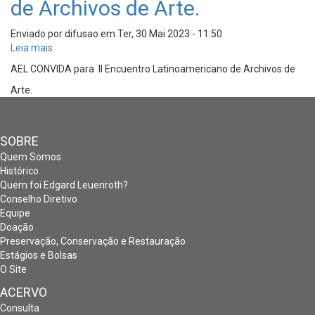
de Archivos de Arte.
Enviado por
difusao
em
Ter, 30 Mai 2023 - 11:50
Leia mais
sobre
II
AEL CONVIDA para II Encuentro Latinoamericano de Archivos de
Encuentro
Arte.
Latinoamericano
de
Archivos
de
SOBRE
Arte.
Quem Somos
Histórico
Quem foi Edgard Leuenroth?
Conselho Diretivo
Equipe
Doação
Preservação, Conservação e Restauração
Estágios e Bolsas
O Site
ACERVO
Consulta