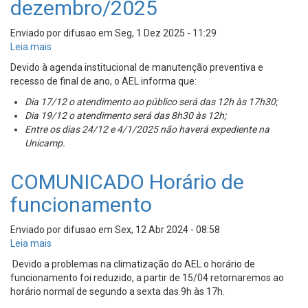
dezembro/2025
Enviado por
difusao
em
Seg, 1 Dez 2025 - 11:29
Leia mais
sobre
Horário
Devido à agenda institucional de manutenção preventiva e
excepcional
recesso de final de ano, o AEL informa que:
em
Dia 17/12 o atendimento ao público será das 12h às 17h30;
dezembro/2025
Dia 19/12 o atendimento será das 8h30 às 12h;
Entre os dias 24/12 e 4/1/2025 não haverá expediente na
Unicamp.
COMUNICADO Horário de
funcionamento
Enviado por
difusao
em
Sex, 12 Abr 2024 - 08:58
Leia mais
sobre
COMUNICADO
Devido a problemas na climatização do AEL o horário de
Horário
funcionamento foi reduzido, a partir de 15/04 retornaremos ao
de
horário normal de segundo a sexta das 9h às 17h.
funcionamento