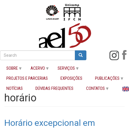
Pular
para
Search
Search
o
Buscar
conteúdo
SOBRE
ACERVO
SERVIÇOS
principal
PROJETOS E PARCERIAS
EXPOSIÇÕES
PUBLICAÇÕES
Início
horário
NOTÍCIAS
DÚVIDAS FREQUENTES
CONTATOS
horário
Horário excepcional em