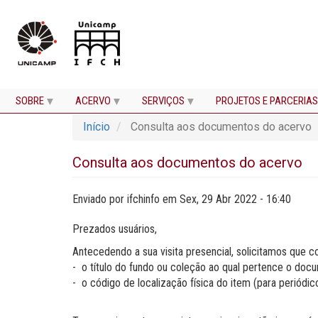
SOBRE
ACERVO
SERVIÇOS
PROJETOS E PARCERIAS
Pular
Início
Consulta aos documentos do acervo
para
o
conteúdo
Consulta aos documentos do acervo
principal
Enviado por
ifchinfo
em
Sex, 29 Abr 2022 - 16:40
Prezados usuários,
Antecedendo a sua visita presencial, solicitamos que ​​
- o título do fundo ou coleção ao qual pertence o doc
- o código de localização física do item (para periódi