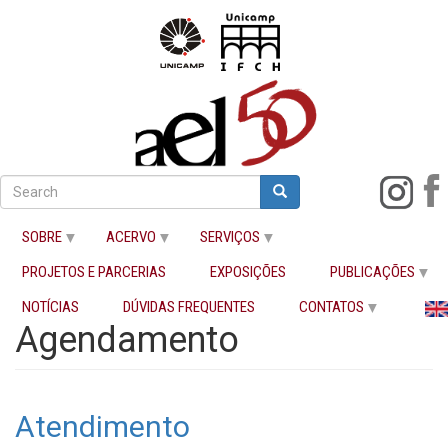
Pular
para
Search
Search
o
Buscar
conteúdo
SOBRE
ACERVO
SERVIÇOS
principal
PROJETOS E PARCERIAS
EXPOSIÇÕES
PUBLICAÇÕES
Início
Agendamento
NOTÍCIAS
DÚVIDAS FREQUENTES
CONTATOS
Agendamento
Atendimento