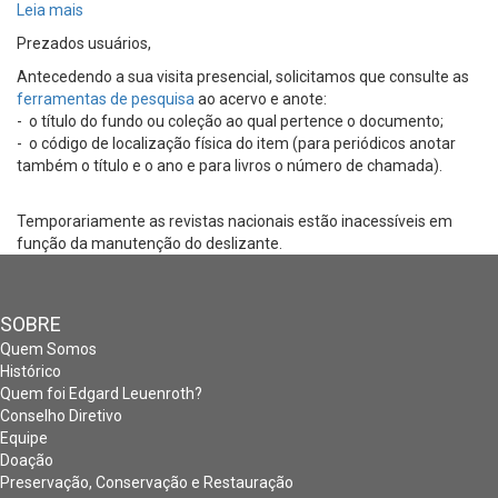
Leia mais
sobre
Consulta
Prezados usuários,
aos
Antecedendo a sua visita presencial, solicitamos que ​​consulte as
documentos
ferramentas de pesquisa
do
ao acervo e anote:
- o título do fundo ou coleção ao qual pertence o documento;
acervo
- o código de localização física do item (para periódicos anotar
também o título e o ano e para livros o número de chamada).
Temporariamente as revistas nacionais estão inacessíveis em
função da manutenção do deslizante.
SOBRE
Quem Somos
Histórico
Quem foi Edgard Leuenroth?
Conselho Diretivo
Equipe
Doação
Preservação, Conservação e Restauração