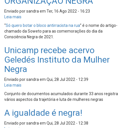
ORGANIZAÇÃO NEGRA
identidade
violentada
Enviado por
sandra
em
Ter, 16 Ago 2022 - 16:23
Leia mais
sobre
Para
“
Só quero botar o bloco antirracista na rua
” é o nome do artigo-
botar
chamado da Soweto para as comemorações do dia da
o
Consciência Negra de 2021.
bloco
antirracista
Unicamp recebe acervo
na
Geledés Instituto da Mulher
rua
-
Negra
Unicamp
recebe
Enviado por
sandra
em
Qui, 28 Jul 2022 - 12:39
acervo
Leia mais
sobre
da
Unicamp
SOWETO
Conjunto de documentos acumulados durante 33 anos registra
recebe
ORGANIZAÇÃO
vários aspectos da trajetória e luta de mulheres negras
acervo
NEGRA
Geledés
A igualdade é negra!
Instituto
da
Enviado por
sandra
em
Qui, 28 Jul 2022 - 12:38
Mulher