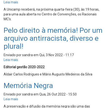
Leia mais
sobre
Unicamp
A Unicamp receberá, na próxima quarta-feira (30), às 19 horas,
recebe
para uma aula aberta no Centro de Convenções, os Racionais
Racionais
MC's.
MC's
para
Pelo direito à memória! Por um
aula
arquivo antirracista, diverso e
aberta
plural!
Enviado por
sandra
em
Qui, 3 Nov 2022 - 11:17
Leia mais
sobre
Pelo
Editorial gestão 2020-2022
direito
Aldair Carlos Rodrigues e Mário Augusto Medeiros da Silva
à
memória!
Memória Negra
Por
um
arquivo
Enviado por
sandra
em
Qua, 26 Out 2022 - 15:50
antirracista,
Leia mais
sobre
diverso
Memória
A preservação e difusão da memória negra são uma das