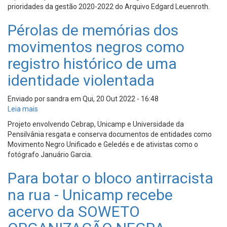
e
Negra
prioridades da gestão 2020-2022 do Arquivo Edgard Leuenroth.
plural!
Pérolas de memórias dos
movimentos negros como
registro histórico de uma
identidade violentada
Enviado por
sandra
em
Qui, 20 Out 2022 - 16:48
Leia mais
sobre
Pérolas
Projeto envolvendo Cebrap, Unicamp e Universidade da
de
Pensilvânia resgata e conserva documentos de entidades como
memórias
Movimento Negro Unificado e Geledés e de ativistas como o
dos
fotógrafo Januário Garcia.
movimentos
negros
Para botar o bloco antirracista
como
na rua - Unicamp recebe
registro
histórico
acervo da SOWETO
de
uma