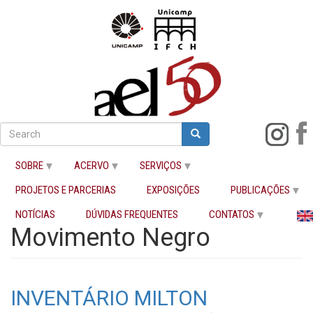
Pular
para
Search
Search
o
Buscar
conteúdo
SOBRE
ACERVO
SERVIÇOS
principal
PROJETOS E PARCERIAS
EXPOSIÇÕES
PUBLICAÇÕES
Início
Movimento Negro
NOTÍCIAS
DÚVIDAS FREQUENTES
CONTATOS
Movimento Negro
INVENTÁRIO MILTON