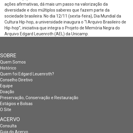
lança
ações afirmativas, dá mais um passo na valorização da
o
diversidade e dos múltiplos saberes que fazem parte da
primeiro
sociedade brasileira. No dia 12/11 (sexta-feira), Dia Mundial da
Arquivo
Cultura Hip-hop, a universidade inaugura o “I Arquivo Brasileiro de
Brasileiro
Hip-hop”, iniciativa que integra o Projeto de Memória Negra do
da
Arquivo Edgard Leuenroth (AEL) da Unicamp.
Cultura
Hip
Hop
SOBRE
Quem Somos
Histórico
Quem foi Edgard Leuenroth?
Conselho Diretivo
Equipe
Doação
Preservação, Conservação e Restauração
Estágios e Bolsas
O Site
ACERVO
Consulta
Guia do Acervo