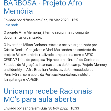
BARBOSA - Projeto Afro
Memória
Enviado por
difusao
em
Seg, 20 Mar 2023 - 15:51
Leia mais
sobre
INVENTÁRIO
O projeto Afro Memória já tem o seu primeiro conjunto
MILTON
documental organizado.
BARBOSA
O Inventário Milton Barbosa retrata o acervo organizado por
-
Cássia Denise Gonçalves e Marli Marcondes no contexto do
Projeto
projeto Afro Memória, realizado em parceria com o AFRO-
Afro
CEBRAP, linha de pesquisa ”Hip hop em trânsito” do Centro de
Memória
Estudos de Migrações Internacionais da Unicamp, Projeto Memory
and Identity in Afro Brazilian Archives, da Universidade da
Pensilvânia, com apoio da Porticus Foundation, Instituto
Ibirapitanga e FAPESP.
Unicamp recebe Racionais
MC's para aula aberta
Enviado por
sandra
em
Qua, 30 Nov 2022 - 10:33