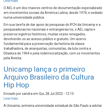
Leia mais
sobre
Negra
A
O AEL é um dos maiores centros de documentação especializado
igualdade
em movimentos sociais da América Latina, desde 1974, e sediado
é
numa universidade pública.
negra!
Em sua tarefa de dar apoio às pesquisas do IFCH da Unicamp e a
pesquisadoras/es nacionais e estrangeiras/os, o AEL capta e
preserva registros históricos, muitas vezes renegados,
devolvendo-os ao acesso público e gratuito. Um acervo
fundamental para a preservação da história da classe
trabalhadora, de anarquistas, comunistas, da luta contra a
Ditadura de 1964 e pela redemocratização, com os movimentos
pela Anistia.
Unicamp lança o primeiro
Arquivo Brasileiro da Cultura
Hip Hop
Enviado por
sandra
em
Qui, 28 Jul 2022 - 12:15
Leia mais
sobre
Unicamp
A Unicamp, primeira universidade estadual de São Paulo a adotar