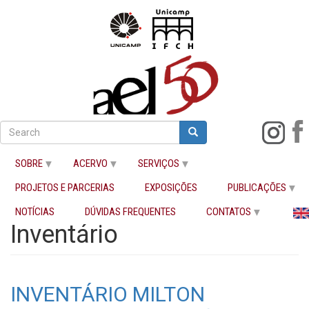
Pular
para
Search
Search
o
Buscar
conteúdo
SOBRE
ACERVO
SERVIÇOS
principal
PROJETOS E PARCERIAS
EXPOSIÇÕES
PUBLICAÇÕES
Início
Inventário
NOTÍCIAS
DÚVIDAS FREQUENTES
CONTATOS
Inventário
INVENTÁRIO MILTON