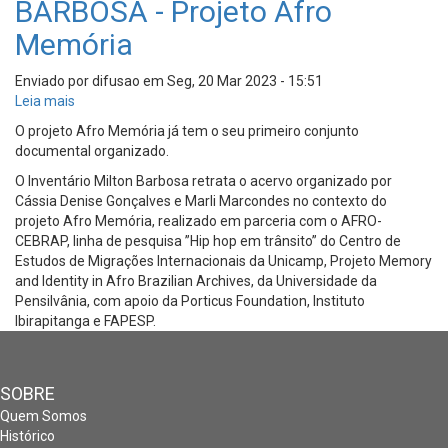
BARBOSA - Projeto Afro
Memória
Enviado por
difusao
em
Seg, 20 Mar 2023 - 15:51
Leia mais
sobre
INVENTÁRIO
O projeto Afro Memória já tem o seu primeiro conjunto
MILTON
documental organizado.
BARBOSA
O Inventário Milton Barbosa retrata o acervo organizado por
-
Cássia Denise Gonçalves e Marli Marcondes no contexto do
Projeto
projeto Afro Memória, realizado em parceria com o AFRO-
Afro
CEBRAP, linha de pesquisa ”Hip hop em trânsito” do Centro de
Memória
Estudos de Migrações Internacionais da Unicamp, Projeto Memory
and Identity in Afro Brazilian Archives, da Universidade da
Pensilvânia, com apoio da Porticus Foundation, Instituto
Ibirapitanga e FAPESP.
SOBRE
Quem Somos
Histórico