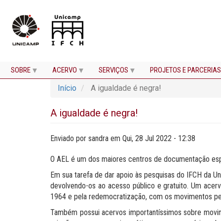
SOBRE
ACERVO
SERVIÇOS
PROJETOS E PARCERIAS
Pular
Início
A igualdade é negra!
para
o
conteúdo
A igualdade é negra!
principal
Enviado por
sandra
em
Qui, 28 Jul 2022 - 12:38
O AEL é um dos maiores centros de documentação espe
Em sua tarefa de dar apoio às pesquisas do IFCH da Un
devolvendo-os ao acesso público e gratuito. Um acervo
1964 e pela redemocratização, com os movimentos pel
Também possui acervos importantíssimos sobre movimen