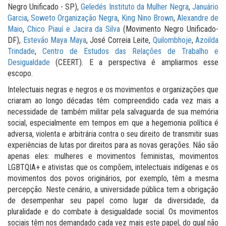
Negro Unificado - SP),
Geledés Instituto da Mulher Negra
,
Januário
Garcia
,
Soweto Organização Negra
,
King Nino Brown
,
Alexandre de
Maio
,
Chico Piauí e Jacira da Silva
(Movimento Negro Unificado-
DF),
Estevão Maya Maya
, José Correia Leite,
Quilombhoje
,
Azoilda
Trindade
,
Centro de Estudos das Relações de Trabalho e
Desigualdade
(CEERT). E a perspectiva é ampliarmos esse
escopo.
Intelectuais negras e negros e os movimentos e organizações que
criaram ao longo décadas têm compreendido cada vez mais a
necessidade de também militar pela salvaguarda de sua memória
social, especialmente em tempos em que a hegemonia política é
adversa, violenta e arbitrária contra o seu direito de transmitir suas
experiências de lutas por direitos para as novas gerações. Não são
apenas eles: mulheres e movimentos feministas, movimentos
LGBTQIA+ e ativistas que os compõem, intelectuais indígenas e os
movimentos dos povos originários, por exemplo, têm a mesma
percepção. Neste cenário, a universidade pública tem a obrigação
de desempenhar seu papel como lugar da diversidade, da
pluralidade e do combate à desigualdade social. Os movimentos
sociais têm nos demandado cada vez mais este papel, do qual não