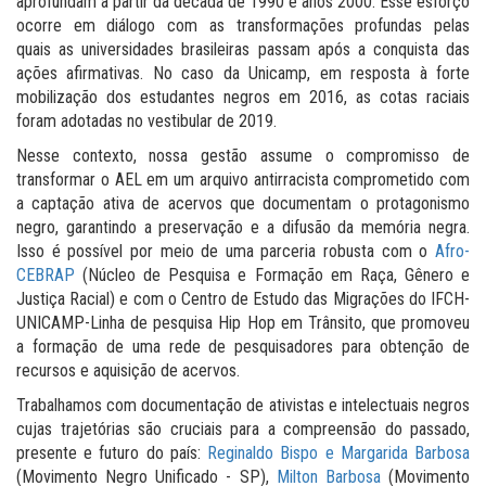
aprofundam a partir da década de 1990 e anos 2000. Esse esforço
ocorre em diálogo com as transformações profundas pelas
quais as universidades brasileiras passam após a conquista das
ações afirmativas. No caso da Unicamp, em resposta à forte
mobilização dos estudantes negros em 2016, as cotas raciais
foram adotadas no vestibular de 2019.
Nesse contexto, nossa gestão assume o compromisso de
transformar o AEL em um arquivo antirracista comprometido com
a captação ativa de acervos que documentam o protagonismo
negro, garantindo a preservação e a difusão da memória negra.
Isso é possível por meio de uma parceria robusta com o
Afro-
CEBRAP
(Núcleo de Pesquisa e Formação em Raça, Gênero e
Justiça Racial) e com o Centro de Estudo das Migrações do IFCH-
UNICAMP-Linha de pesquisa Hip Hop em Trânsito, que promoveu
a formação de uma rede de pesquisadores para obtenção de
recursos e aquisição de acervos.
Trabalhamos com documentação de ativistas e intelectuais negros
cujas trajetórias são cruciais para a compreensão do passado,
presente e futuro do país:
Reginaldo Bispo e Margarida Barbosa
(Movimento Negro Unificado - SP),
Milton Barbosa
(Movimento