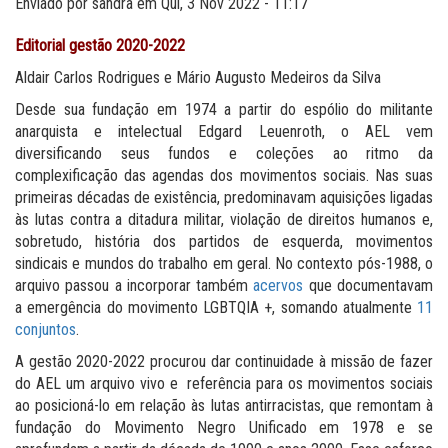
Enviado por
sandra
em
Qui, 3 Nov 2022 - 11:17
Editorial gestão 2020-2022
Aldair Carlos Rodrigues e Mário Augusto Medeiros da Silva
Desde sua fundação em 1974 a partir do espólio do militante
anarquista e intelectual Edgard Leuenroth, o AEL vem
diversificando seus fundos e coleções ao ritmo da
complexificação das agendas dos movimentos sociais. Nas suas
primeiras décadas de existência, predominavam aquisições ligadas
às lutas contra a ditadura militar, violação de direitos humanos e,
sobretudo, história dos partidos de esquerda, movimentos
sindicais e mundos do trabalho em geral. No contexto pós-1988, o
arquivo passou a incorporar também
acervos
que documentavam
a emergência do movimento LGBTQIA +, somando atualmente
11
conjuntos
.
A gestão 2020-2022 procurou dar continuidade à missão de fazer
do AEL um arquivo vivo e referência para os movimentos sociais
ao posicioná-lo em relação às lutas antirracistas, que remontam à
fundação do Movimento Negro Unificado em 1978 e se