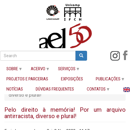
Pular
para
Search
Search
Buscar
o
conteúdo
SOBRE
ACERVO
SERVIÇOS
principal
PROJETOS E PARCERIAS
EXPOSIÇÕES
PUBLICAÇÕES
Início
Pelo direito à memória! Por um arquivo antirracista,
NOTÍCIAS
DÚVIDAS FREQUENTES
CONTATOS
diverso e plural!
Pelo direito à memória! Por um arquivo
antirracista, diverso e plural!