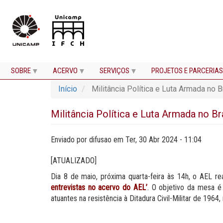
SOBRE
ACERVO
SERVIÇOS
PROJETOS E PARCERIAS
Pular
Início
Militância Política e Luta Armada no B
para
o
conteúdo
Militância Política e Luta Armada no Br
principal
Enviado por
difusao
em
Ter, 30 Abr 2024 - 11:04
[ATUALIZADO]
Dia 8 de maio, próxima quarta-feira às 14h, o AEL r
entrevistas no acervo do AEL’
. O objetivo da mesa é
atuantes na resistência à Ditadura Civil-Militar de 19