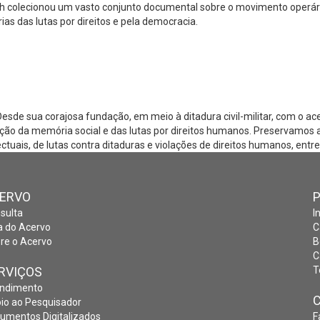
colecionou um vasto conjunto documental sobre o movimento operário, 
as das lutas por direitos e pela democracia.
e sua corajosa fundação, em meio à ditadura civil-militar, com o acerv
ão da memória social e das lutas por direitos humanos. Preservamos 
lectuais, de lutas contra ditaduras e violações de direitos humanos, en
ERVO
sulta
I
a do Acervo
C
re o Acervo
B
C
RVIÇOS
T
ndimento
io ao Pesquisador
umentos Digitalizados
F