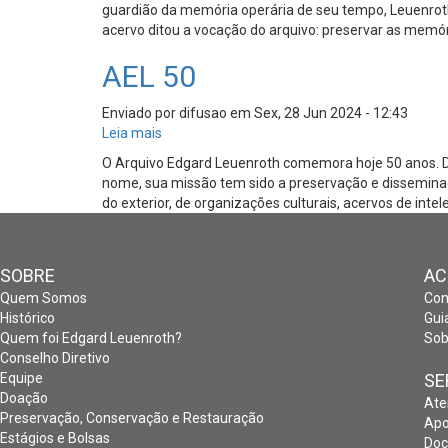
guardião da memória operária de seu tempo, Leuenroth 
preservando
acervo ditou a vocação do arquivo: preservar as memóri
a
memória
AEL 50
social
e
as
Enviado por
difusao
em
Sex, 28 Jun 2024 - 12:43
lutas
Leia mais
sobre
por
AEL
O Arquivo Edgard Leuenroth comemora hoje 50 anos. Desd
direitos
50
nome, sua missão tem sido a preservação e disseminaç
na
do exterior, de organizações culturais, acervos de inte
Unicamp
SOBRE
AC
Quem Somos
Con
Histórico
Gui
Quem foi Edgard Leuenroth?
Sob
Conselho Diretivo
Equipe
SE
Doação
Ate
Preservação, Conservação e Restauração
Apo
Estágios e Bolsas
Doc