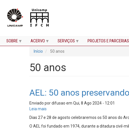
SOBRE
ACERVO
SERVIÇOS
PROJETOS E PARCERIAS
Pular
Início
50 anos
para
o
conteúdo
50 anos
principal
AEL: 50 anos preservando 
Enviado por
difusao
em
Qui, 8 Ago 2024 - 12:01
Leia mais
sobre
AEL:
Dias 27 e 28 de agosto celebraremos os 50 anos do Ar
50
O AEL foi fundado em 1974, durante a ditadura civil-m
anos