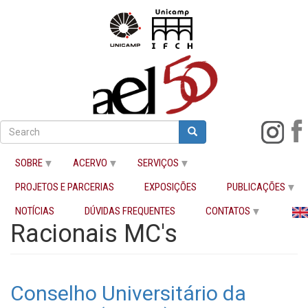
Pular
para
Search
Search
o
Buscar
conteúdo
SOBRE
ACERVO
SERVIÇOS
principal
PROJETOS E PARCERIAS
EXPOSIÇÕES
PUBLICAÇÕES
Início
Racionais MC's
NOTÍCIAS
DÚVIDAS FREQUENTES
CONTATOS
Racionais MC's
Conselho Universitário da