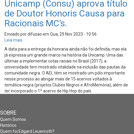
Unicamp (Consu) aprova título
de Doutor Honoris Causa para
Racionais MC’s.
Enviado por
difusao
em
Qua, 29 Nov 2023 - 10:56
Leia mais
sobre
Conselho
A data para a entrega da honraria ainda não foi definida, mas ela
Universitário
já expressa um grande marco na história da Unicamp. Uma das
da
últimas a implementar cotas raciais no Brasil (2017), a
Unicamp
universidade tem mostrado vitalidade na inclusão das pautas da
(Consu)
comunidade negra. O AEL têm se mostrado um pólo importante
aprova
nesse processo ao abrigar mais de 15 acervos voltados à
título
temática negra (projetos Clubes Negros e AfroMemória), além de
de
ter incorporado o 1º acervo de Hip Hop do país.
Doutor
Honoris
Causa
SOBRE
para
Racionais
Quem Somos
MC’s.
Histórico
Quem foi Edgard Leuenroth?