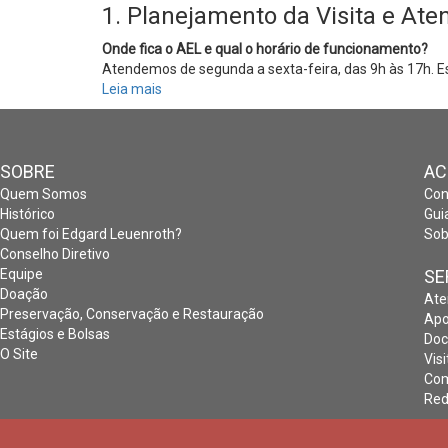
1. Planejamento da Visita e At
Onde fica o AEL e qual o horário de funcionamento?
Atendemos de segunda a sexta-feira, das 9h às 17h. 
Leia mais
sobre
Dúvidas
Frequentes
SOBRE
AC
Quem Somos
Con
Histórico
Gui
Quem foi Edgard Leuenroth?
Sob
Conselho Diretivo
Equipe
SE
Doação
Ate
Preservação, Conservação e Restauração
Apo
Estágios e Bolsas
Doc
O Site
Visi
Com
Red