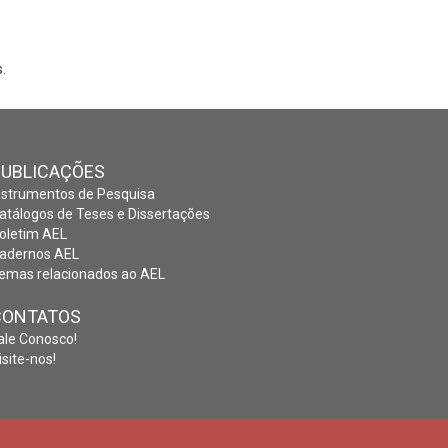
.
PUBLICAÇÕES
nstrumentos de Pesquisa
atálogos de Teses e Dissertações
oletim AEL
adernos AEL
emas relacionados ao AEL
CONTATOS
ale Conosco!
isite-nos!