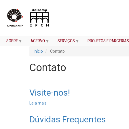
SOBRE
ACERVO
SERVIÇOS
PROJETOS E PARCERIAS
Pular
Início
Contato
para
o
conteúdo
Contato
principal
Visite-nos!
Leia mais
sobre
Visite-
nos!
Dúvidas Frequentes