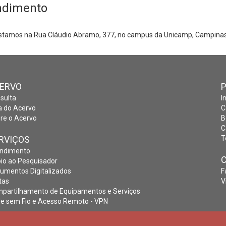
endimento
Estamos na Rua Cláudio Abramo, 377, no campus da Unicamp, Campinas
ERVO
sulta
I
a do Acervo
C
re o Acervo
B
C
RVIÇOS
T
ndimento
io ao Pesquisador
umentos Digitalizados
F
tas
V
partilhamento de Equipamentos e Serviços
e sem Fio e Acesso Remoto - VPN