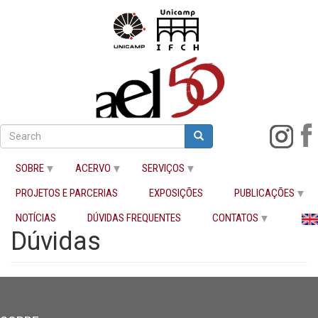
Pular
para
Search
Search
o
Buscar
conteúdo
SOBRE
ACERVO
SERVIÇOS
principal
PROJETOS E PARCERIAS
EXPOSIÇÕES
PUBLICAÇÕES
Início
Dúvidas
NOTÍCIAS
DÚVIDAS FREQUENTES
CONTATOS
Dúvidas