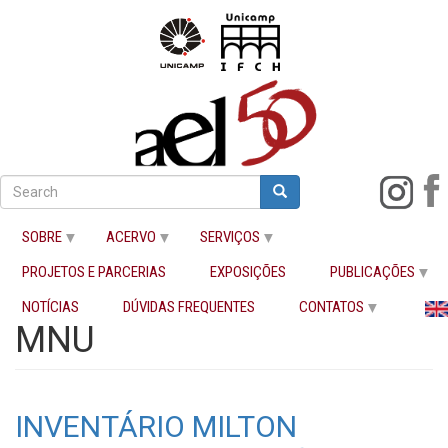
Pular
para
Search
Search
o
Buscar
conteúdo
SOBRE
ACERVO
SERVIÇOS
principal
PROJETOS E PARCERIAS
EXPOSIÇÕES
PUBLICAÇÕES
Início
MNU
NOTÍCIAS
DÚVIDAS FREQUENTES
CONTATOS
MNU
INVENTÁRIO MILTON