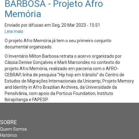
BARBOSA - Projeto Afro
Memória
Enviado por
difusao
em
Seg, 20 Mar 2023 - 15:51
Leia mais
sobre
INVENTÁRIO
O projeto Afro Memória já tem o seu primeiro conjunto
MILTON
documental organizado.
BARBOSA
O Inventário Milton Barbosa retrata o acervo organizado por
-
Cássia Denise Gonçalves e Marli Marcondes no contexto do
Projeto
projeto Afro Memória, realizado em parceria com o AFRO-
Afro
CEBRAP, linha de pesquisa ”Hip hop em trânsito” do Centro de
Memória
Estudos de Migrações Internacionais da Unicamp, Projeto Memory
and Identity in Afro Brazilian Archives, da Universidade da
Pensilvânia, com apoio da Porticus Foundation, Instituto
Ibirapitanga e FAPESP.
SOBRE
Quem Somos
Histórico