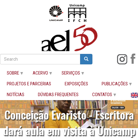
Pular
para
Search
Search
o
Buscar
conteúdo
SOBRE
ACERVO
SERVIÇOS
principal
PROJETOS E PARCERIAS
EXPOSIÇÕES
PUBLICAÇÕES
NOTÍCIAS
DÚVIDAS FREQUENTES
CONTATOS
Conceição Evaristo - Escritora
dará aula em visita à Unicamp