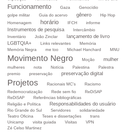
Funcionamento
Gaza
Genocídio
gênero
golpe militar
Guia do acervo
Hip Hop
horário
Homenagem
IFCH
informe
Instrumentos de pesquisa
Intercâmbio
lançamento de livro
Inventário
João Zinclar
LGBTQIA+
Links relevantes
Memória
Memória Negra
me too
Michael Hanchard
MNU
Movimento Negro
mulher
Moção
mulheres
nota
Notícia
Palestina
Palestra
preservação digital
premio
preservação
Projetos
Racionais MC's
Racismo
Redemocratização
Rede sem fio
ReDiSAP
ReDiSAP
Referências bibliográficas
Responsabilidades do usuário
Religião e Política
Rio Grande do Sul
Servidores
solidariedade
Teatro Oficina
Teses e dissertações
trans
Unicamp
visita guiada
Visitas
VPN
Zé Celso Martinez