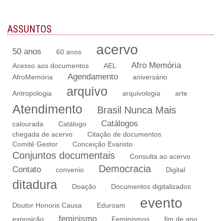
ASSUNTOS
acervo
50 anos
60 anos
Afro Memória
Acesso aos documentos
AEL
Agendamento
AfroMemória
aniversário
arquivo
Antropologia
arquivologia
arte
Atendimento
Brasil Nunca Mais
Catálogos
calourada
Catálogo
chegada de acervo
Citação de documentos
Comitê Gestor
Conceição Evaristo
Conjuntos documentais
Consulta ao acervo
Democracia
Contato
convenio
Digital
ditadura
Doação
Documentos digitalizados
evento
Doutor Honoris Causa
Eduroam
feminismo
exposição
Feminismos
fim de ano